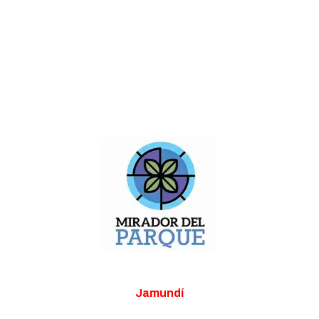
Línea de servicio al clie
Este proyecto está ubicado en
Jamundí