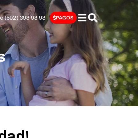
nte:(602) 398 98 98
PAGOS
s
idad!