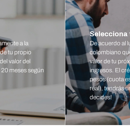
Selecciona 
tamente a la
De acuerdo al 
sde tu propio
colombiano que
del valor del
valor de tu pró
 o 20 meses según
ingresos. El cré
pesos (cuota e
real), tendrás 
decides!