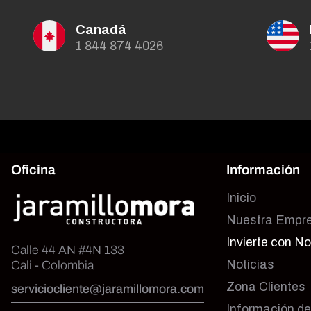
Canadá
1 844 874 4026
Oficina
Información
Inicio
Nuestra Empr
Invierte con N
Calle 44 AN #4N 133
Noticias
Cali - Colombia
Zona Clientes
serviciocliente@jaramillomora.com
Información d