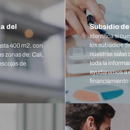
a del
Subsidio de
Identifica si c
los subsidios d
asta 400 m2, con
nuestras salas 
es zonas de: Cali,
toda la informa
escojas de
ayudaremos a e
financiamiento 