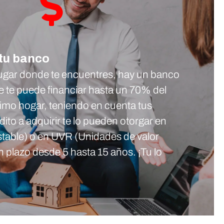
tu banco
lugar donde te encuentres, hay un banco
 te puede financiar hasta un 70% del
ximo hogar, teniendo en cuenta tus
dito a adquirir te lo pueden otorgar en
stable) o en UVR (Unidades de valor
un plazo desde 5 hasta 15 años. ¡Tu lo