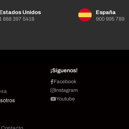
Estados Unidos
España
1 888 397 5418
900 995 789
¡Síguenos!
Facebook
Instagram
esa
Youtube
osotros
e Contacto