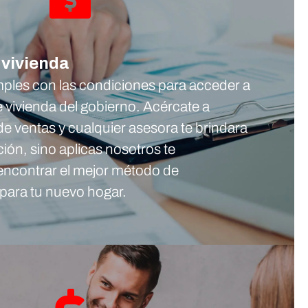
 vivienda
umples con las condiciones para acceder a
e vivienda del gobierno. Acércate a
de ventas y cualquier asesora te brindara
ción, sino aplicas nosotros te
ncontrar el mejor método de
para tu nuevo hogar.