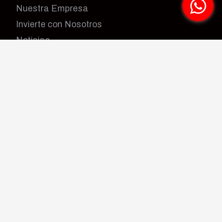
Nuestra Empresa
Invierte con Nosotros
Noticias
Zona Clientes
Información de Contacto
Canal Virtual
Trabaja con Nosotros
¡Síguenos!
Facebook
Instagram
Youtube
¿Tienes dudas?